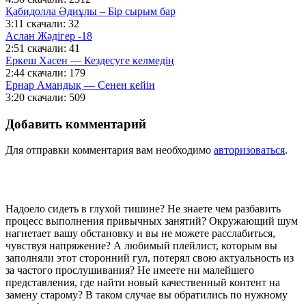
Қабидолла Әдиұлы – Бір сырым бар
3:11
скачали: 32
Аслан Жәдігер -18
2:51
скачали: 41
Еркеш Хасен — Кездесуге келмедің
2:44
скачали: 179
Ернар Амандық — Сенен кейін
3:20
скачали: 509
Добавить комментарий
Для отправки комментария вам необходимо
авторизоваться
.
Надоело сидеть в глухой тишине? Не знаете чем разбавить
процесс выполнения привычных занятий? Окружающий шум
нагнетает вашу обстановку и вы не можете расслабиться,
чувствуя напряжение? А любимый плейлист, которым вы
заполняли этот сторонний гул, потерял свою актуальность из
за частого прослушивания? Не имеете ни малейшего
представления, где найти новый качественный контент на
замену старому? В таком случае вы обратились по нужному