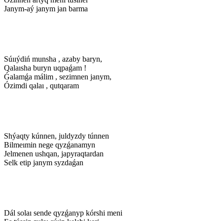
Janym-aý janym jan barma
Súııýdiń munsha , azaby baryn,
Qalaısha buryn uqpaǵam !
Ǵalamǵa málim , sezimnen janym,
Ózimdi qalaı , qutqaram
Shýaqty kúnnen, juldyzdy túnnen
Bilmeımin nege qyzǵanamyn
Jelmenen ushqan, japyraqtardan
Selk etip janym syzdaǵan
Dál solaı sende qyzǵanyp kórshi meni