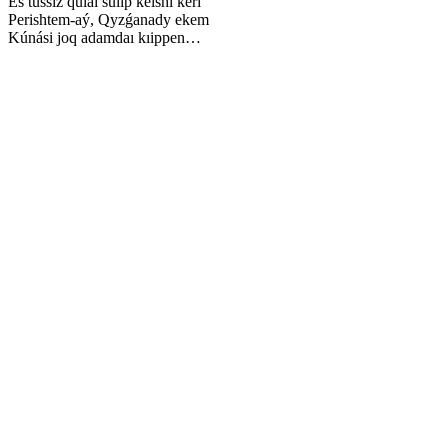
Es tússiz qulaı súıip kelshi keri
Perishtem-aý, Qyzǵanady ekem
Kúnási joq adamdaı kıippen…