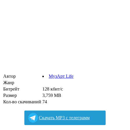
Автор
МузАрт Life
Жанр
Битрейт
128 кбит/с
Размер
3,759 MB
Кол-во скачиваний
74
Cкачать MP3 с телеграмм