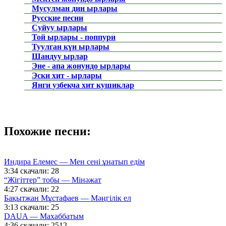
Мусулман дин ырлары
Русские песни
Суйуу ырлары
Той ырлары - поппури
Туулган күн ырлары
Шандуу ырлар
Эне - апа жонундо ырлары
Эски хит - ырлары
Янги узбекча хит кушиклар
Похожие песни:
Индира Елемес — Мен сені ұнатып едім
3:34
скачали: 28
“Жігіттер” тобы — Мінәжат
4:27
скачали: 22
Бақытжан Мұстафаев — Мәңгілік ел
3:13
скачали: 25
DAUA — Махаббатым
4:36
скачали: 2512