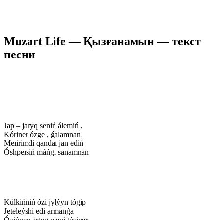
Muzart Life — Қызғанамын — текст
песни
Jap – jaryq seniń álemiń ,
Kóriner ózge , ǵalamnan!
Meıirimdi qandaı jan ediń
Óshpeısiń máńgi sanamnan
Kúlkińniń ózi jylýyn tógip
Jeteleýshi edi armanǵa
Ózińnen artyq meni túsiner