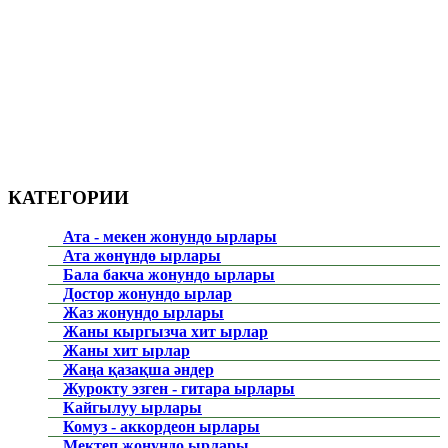
КАТЕГОРИИ
Ата - мекен жонундо ырлары
Ата жөнүндө ырлары
Бала бакча жонундо ырлары
Достор жонундо ырлар
Жаз жонундо ырлары
Жаны кыргызча хит ырлар
Жаны хит ырлар
Жаңа қазақша әндер
Журокту эзген - гитара ырлары
Кайгылуу ырлары
Комуз - аккордеон ырлары
Мектеп жонундо ырлары