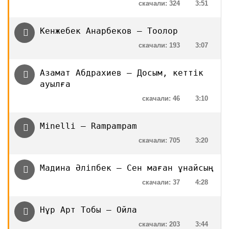
скачали: 324
3:51
Кенжебек Анарбеков — Тоолор
скачали: 193
3:07
Азамат Абдрахиев — Досым, кеттік
ауылға
скачали: 46
3:10
Minelli — Rampampam
скачали: 705
3:20
Мадина Әліпбек — Сен маған ұнайсың
скачали: 37
4:28
Нұр Арт Тобы — Ойла
скачали: 203
3:44