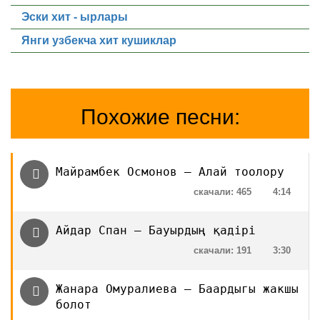
Эски хит - ырлары
Янги узбекча хит кушиклар
Похожие песни:
Майрамбек Осмонов — Алай тоолору
скачали: 465
4:14
Айдар Спан — Бауырдың қадірі
скачали: 191
3:30
Жанара Омуралиева — Баардыгы жакшы
болот