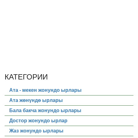
КАТЕГОРИИ
Ата - мекен жонундо ырлары
Ата жөнүндө ырлары
Бала бакча жонундо ырлары
Достор жонундо ырлар
Жаз жонундо ырлары