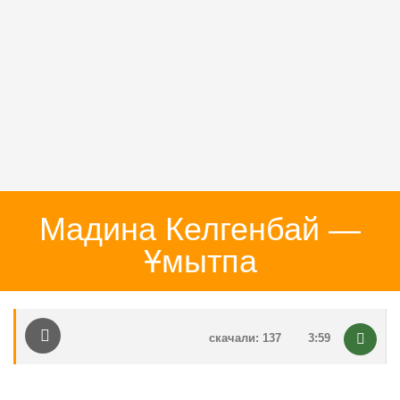
Мадина Келгенбай —
Ұмытпа
скачали: 137
3:59