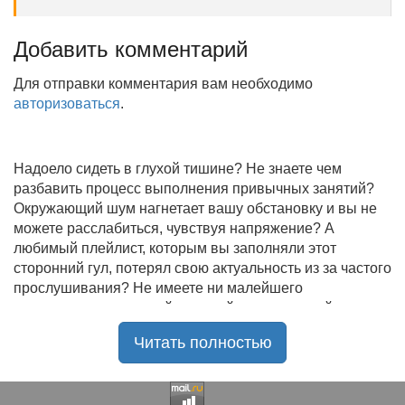
Добавить комментарий
Для отправки комментария вам необходимо
авторизоваться
.
Надоело сидеть в глухой тишине? Не знаете чем
разбавить процесс выполнения привычных занятий?
Окружающий шум нагнетает вашу обстановку и вы не
можете расслабиться, чувствуя напряжение? А
любимый плейлист, которым вы заполняли этот
сторонний гул, потерял свою актуальность из за частого
прослушивания? Не имеете ни малейшего
представления, где найти новый качественный контент
на замену старому? В таком случае вы обратились по
Читать полностью
нужному адресу!
Музыкальный портал KGZ Music
с большой
радостью приветствует своих старых и новых