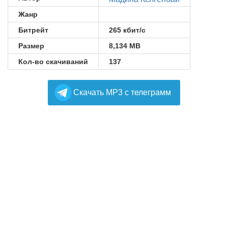
Жанр
Битрейт
265 кбит/с
Размер
8,134 MB
Кол-во скачиваний
137
Cкачать MP3 с телеграмм