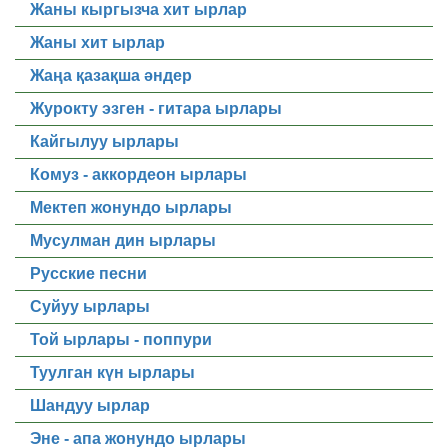
Жаны кыргызча хит ырлар
Жаны хит ырлар
Жаңа қазақша әндер
Журокту эзген - гитара ырлары
Кайгылуу ырлары
Комуз - аккордеон ырлары
Мектеп жонундо ырлары
Мусулман дин ырлары
Русские песни
Суйуу ырлары
Той ырлары - поппури
Туулган күн ырлары
Шандуу ырлар
Эне - апа жонундо ырлары