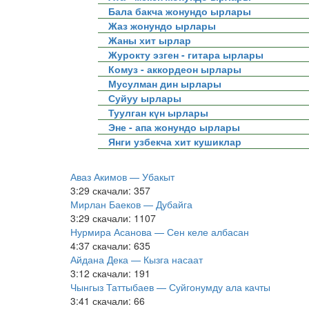
Бала бакча жонундо ырлары
Жаз жонундо ырлары
Жаны хит ырлар
Журокту эзген - гитара ырлары
Комуз - аккордеон ырлары
Мусулман дин ырлары
Суйуу ырлары
Туулган күн ырлары
Эне - апа жонундо ырлары
Янги узбекча хит кушиклар
Аваз Акимов — Убакыт
3:29
скачали: 357
Мирлан Баеков — Дубайга
3:29
скачали: 1107
Нурмира Асанова — Сен келе албасан
4:37
скачали: 635
Айдана Дека — Кызга насаат
3:12
скачали: 191
Чынгыз Таттыбаев — Суйгонумду ала качты
3:41
скачали: 66