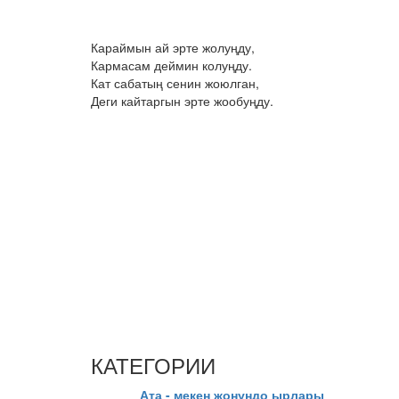
Караймын ай эрте жолуңду,
Кармасам деймин колуңду.
Кат сабатың сенин жоюлган,
Деги кайтаргын эрте жообуңду.
КАТЕГОРИИ
Ата - мекен жонундо ырлары