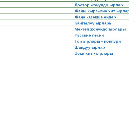
Достор жонундо ырлар
Жаны кыргызча хит ырла
Жаңа қазақша әндер
Кайгылуу ырлары
Мектеп жонундо ырлары
Русские песни
Той ырлары - поппури
Шандуу ырлар
Эски хит - ырлары