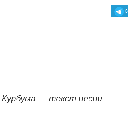
C
 Курбума — текст пес
ни