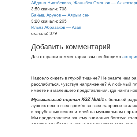
Айдана Ниязбекова, Жаныбек Омошов — Ак кептер
3:50
скачали: 708
Байыш Арунов — Аярым сен
3:20
скачали: 265
Ильяз Абразаков — Азап
скачали: 379
Добавить комментарий
Для отправки комментария вам необходимо
автори
Надоело сидеть в глухой тишине? Не знаете чем р
расслабиться, чувствуя напряжение? А любимый пле
имеете ни малейшего представления, где найти нов
Музыкальный портал KGZ Music
с большой радо
лучших песен всех времён во всех жанровых стили
и зарубежных исполнителей на музыкальном порта
Мы предоставляем вашему вниманию богатую колле
свежие альбомы
и новые релизы этого года, хит
старых времен.