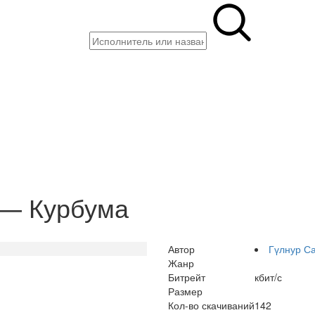
 — Курбума
Автор
Гүлнур С
Жанр
Битрейт
кбит/с
Размер
Кол-во скачиваний
142