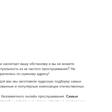
 нагнетает вашу обстановку и вы не можете
ктуальность из за частого прослушивания? Не
братились по нужному адресу!
для вас мы заготовили чудесную подборку самых
ебованные и популярные композиции отечественных
ю безлимитного онлайн прослушивания.
Самые
елей, и актуальные, всеми известные композиции