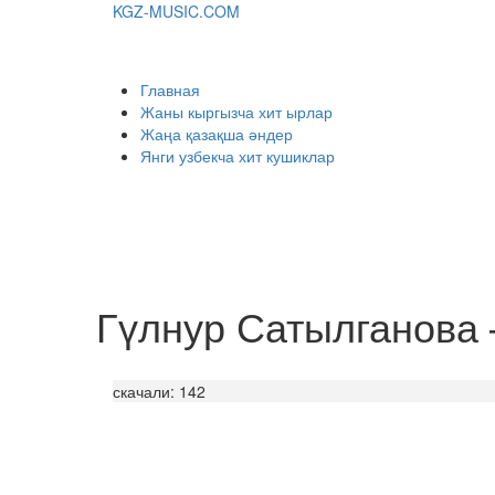
KGZ-MUSIC.COM
Главная
Жаны кыргызча хит ырлар
Жаңа қазақша әндер
Янги узбекча хит кушиклар
Гүлнур Сатылганова
скачали: 142