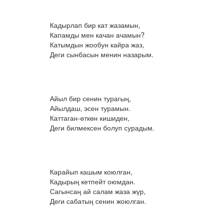
Кадырлап бир кат жазамын,
Капамды мен качан ачамын?
Катымдын жообун кайра жаз,
Деги сынбасын менин назарым.
Айыл бир сенин турагың,
Айылдаш, эсен турамын.
Каттаган-өткөн кишиден,
Деги билмексен болуп сурадым.
Карайып кашым коюлган,
Кадырың кетпейт оюмдан.
Сагынсаң ай салам жаза жүр,
Деги сабатың сенин жоюлган.