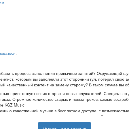
им
зоваться
.
азбавить процесс выполнения привычных занятий? Окружающий шум
йлист, которым вы заполняли этот сторонний гул, потерял свою а
ый качественный контент на замену старому? В таком случае вы о
стью приветствует своих старых и новых слушателей! Специально 
стиках. Огромное количество старых и новых треков, самые востр
ле KGZ Music!
кцию качественной музыки в бесплатном доступе, с возможность
ы уходящих и нынешних годов,
популярные треки
любимых исполнит
Читать полностью