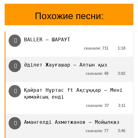
Похожие песни:
BALLER — ШАРАУТ
скачали: 711
1:18
Әділет Жауғашар — Алтын қыз
скачали: 48
3:02
Қайрат Нұртас ft Ақсұңқар — Мені
қимайсың енді
скачали: 37
3:11
Амангелді Ахметжанов — Мойылкөз
скачали: 77
3:46