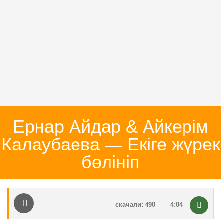
Ернар Айдар & Айкерім
Калаубаева — Екіге жүрек
бөлініп
скачали: 490
4:04