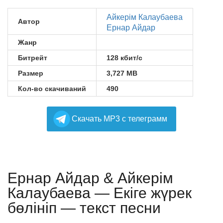
Айкерім Калаубаева
Автор
Ернар Айдар
Жанр
Битрейт
128 кбит/с
Размер
3,727 MB
Кол-во скачиваний
490
Cкачать MP3 с телеграмм
Ернар Айдар & Айкерім
Калаубаева — Екіге жүрек
бөлініп — текст песни