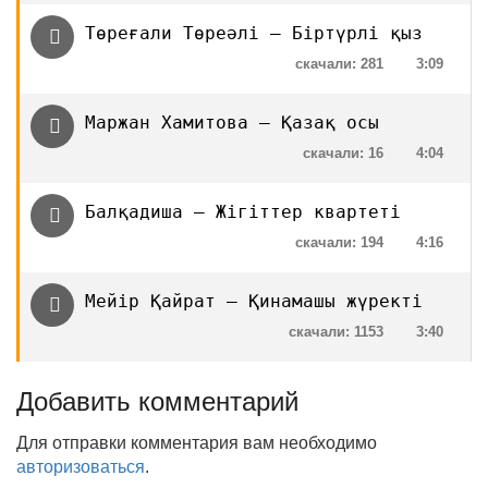
Төреғали Төреәлі — Біртүрлі қыз
скачали: 281
3:09
Маржан Хамитова — Қазақ осы
скачали: 16
4:04
Балқадиша — Жігіттер квартеті
скачали: 194
4:16
Мейір Қайрат — Қинамашы жүректі
скачали: 1153
3:40
Добавить комментарий
Для отправки комментария вам необходимо
авторизоваться
.