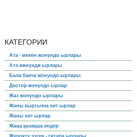
КАТЕГОРИИ
Ата - мекен жонундо ырлары
Ата жөнүндө ырлары
Бала бакча жонундо ырлары
Достор жонундо ырлар
Жаз жонундо ырлары
Жаны кыргызча хит ырлар
Жаны хит ырлар
Жаңа қазақша әндер
Журокту эзген - гитара ырлары