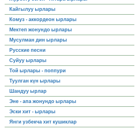
Кайгылуу ырлары
Комуз - аккордеон ырлары
Мектеп жонундо ырлары
Мусулман дин ырлары
Русские песни
Суйуу ырлары
Той ырлары - поппури
Туулган күн ырлары
Шандуу ырлар
Эне - апа жонундо ырлары
Эски хит - ырлары
Янги узбекча хит кушиклар