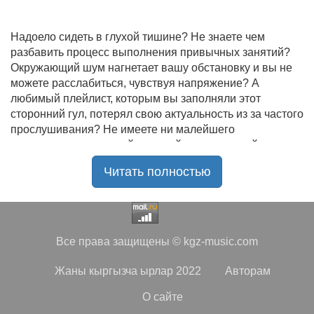
Надоело сидеть в глухой тишине? Не знаете чем
разбавить процесс выполнения привычных занятий?
Окружающий шум нагнетает вашу обстановку и вы не
можете расслабиться, чувствуя напряжение? А
любимый плейлист, которым вы заполняли этот
сторонний гул, потерял свою актуальность из за частого
прослушивания? Не имеете ни малейшего
представления, где найти новый качественный контент
на замену старому? В таком случае вы обратились по
Читать полностью
нужному адресу!
Музыкальный портал KGZ Music
с большой
радостью приветствует своих старых и новых
слушателей! Специально для вас мы заготовили
Все права защищены © kgz-music.com
чудесную подборку самых лучших песен всех времён
во всех жанровых стилистиках. Огромное количество
Жаны кыргызча ырлар 2022
Авторам
старых и новых треков, самые востребованные и
популярные композиции отечественных и зарубежных
О сайте
исполнителей на музыкальном портале KGZ Music!