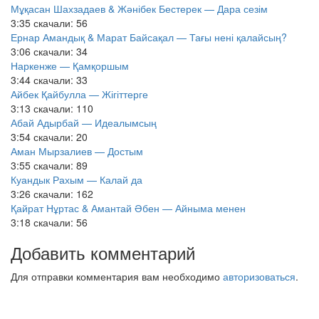
Мұқасан Шахзадаев & Жәнібек Бестерек — Дара сезім
3:35
скачали: 56
Ернар Амандық & Марат Байсақал — Тағы нені қалайсың?
3:06
скачали: 34
Наркенже — Қамқоршым
3:44
скачали: 33
Айбек Қайбулла — Жігіттерге
3:13
скачали: 110
Абай Адырбай — Идеалымсың
3:54
скачали: 20
Аман Мырзалиев — Достым
3:55
скачали: 89
Куандык Рахым — Калай да
3:26
скачали: 162
Қайрат Нұртас & Амантай Әбен — Айныма менен
3:18
скачали: 56
Добавить комментарий
Для отправки комментария вам необходимо
авторизоваться
.