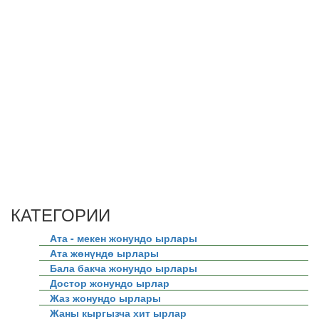
КАТЕГОРИИ
Ата - мекен жонундо ырлары
Ата жөнүндө ырлары
Бала бакча жонундо ырлары
Достор жонундо ырлар
Жаз жонундо ырлары
Жаны кыргызча хит ырлар