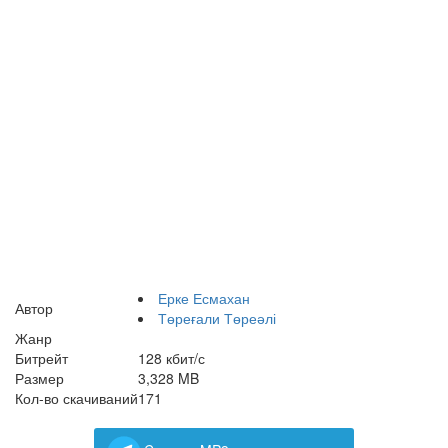
Ерке Есмахан
Автор
Төреғали Төреәлі
Жанр
Битрейт
128 кбит/с
Размер
3,328 MB
Кол-во скачиваний
171