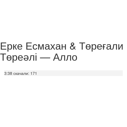
Ерке Есмахан & Төреғали
Төреәлі — Алло
3:38
скачали: 171