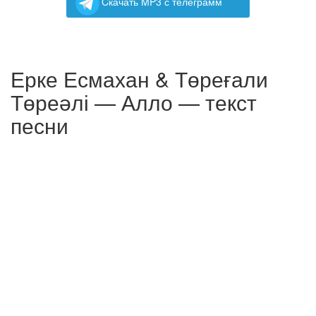
Cкачать MP3 с телеграмм
Ерке Есмахан & Төреғали
Төреәлі — Алло — текст
песни