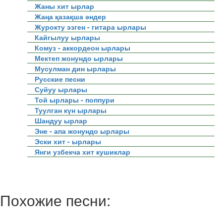
Жаны хит ырлар
Жаңа қазақша әндер
Журокту эзген - гитара ырлары
Кайгылуу ырлары
Комуз - аккордеон ырлары
Мектеп жонундо ырлары
Мусулман дин ырлары
Русские песни
Суйуу ырлары
Той ырлары - поппури
Туулган күн ырлары
Шандуу ырлар
Эне - апа жонундо ырлары
Эски хит - ырлары
Янги узбекча хит кушиклар
Похожие песни: