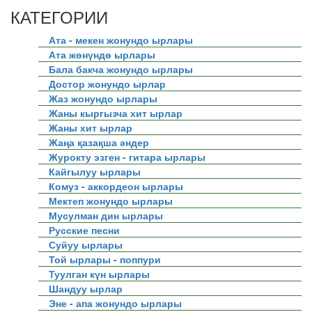
КАТЕГОРИИ
Ата - мекен жонундо ырлары
Ата жөнүндө ырлары
Бала бакча жонундо ырлары
Достор жонундо ырлар
Жаз жонундо ырлары
Жаны кыргызча хит ырлар
Жаны хит ырлар
Жаңа қазақша әндер
Журокту эзген - гитара ырлары
Кайгылуу ырлары
Комуз - аккордеон ырлары
Мектеп жонундо ырлары
Мусулман дин ырлары
Русские песни
Суйуу ырлары
Той ырлары - поппури
Туулган күн ырлары
Шандуу ырлар
Эне - апа жонундо ырлары