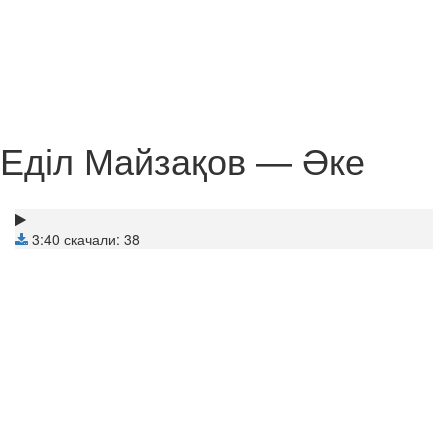
Еділ Майзақов — Әке
3:40
скачали: 38