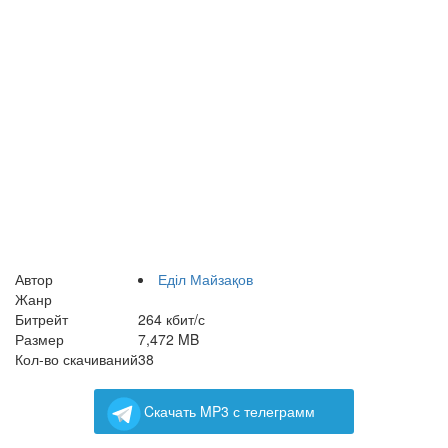
Автор
Еділ Майзақов
Жанр
Битрейт
264 кбит/с
Размер
7,472 MB
Кол-во скачиваний
38
Cкачать MP3 с телеграмм