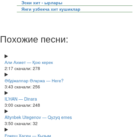
Эски хит - ырлары
Янги узбекча хит кушиклар
Похожие песни:
Али Ахмет — Қою керек
2:17
скачали: 278
Әбдіжаппар Әлқожа — Неге?
3:43
скачали: 256
IL’HAN — Dinara
3:00
скачали: 248
Altynbek Utegenov — Qyzyq emes
3:50
скачали: 32
Еркеш Хасен — Қызым