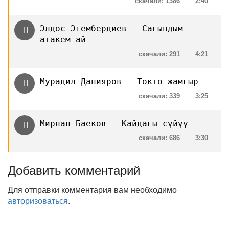
скачали: 1386
2:40
Элдос Эгембердиев — Сагындым
атакем ай
скачали: 291
4:21
Мурадил Данияров _ Токто жамгыр
скачали: 339
3:25
Мирлан Баеков — Кайдагы сүйүү
скачали: 686
3:30
Добавить комментарий
Для отправки комментария вам необходимо
авторизоваться
.