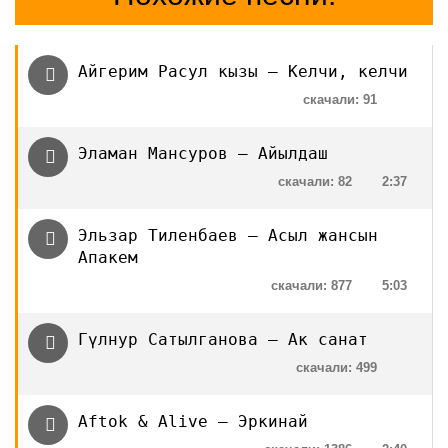
Айгерим Расул кызы — Келчи, келчи
скачали: 91
Эламан Мансуров — Айылдаш
скачали: 82
2:37
Эльзар Тиленбаев — Асыл жансын
Апакем
скачали: 877
5:03
Гүлнур Сатылганова — Ак санат
скачали: 499
Aftok & Alive — Эркинай