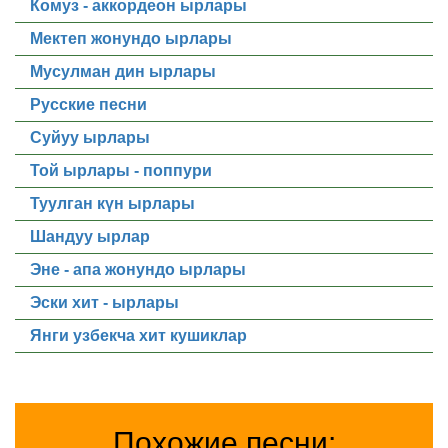
Комуз - аккордеон ырлары
Мектеп жонундо ырлары
Мусулман дин ырлары
Русские песни
Суйуу ырлары
Той ырлары - поппури
Туулган күн ырлары
Шандуу ырлар
Эне - апа жонундо ырлары
Эски хит - ырлары
Янги узбекча хит кушиклар
Похожие песни: