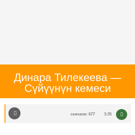
Динара Тилекеева —
Сүйүүнүн кемеси
скачали: 677
3:35