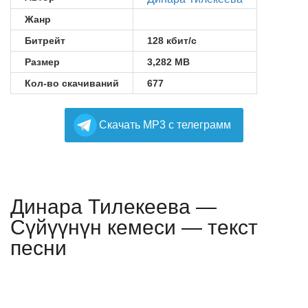
Жанр
Битрейт
128 кбит/с
Размер
3,282 MB
Кол-во скачиваний
677
Cкачать MP3 с телеграмм
Динара Тилекеева —
Сүйүүнүн кемеси — текст
песни