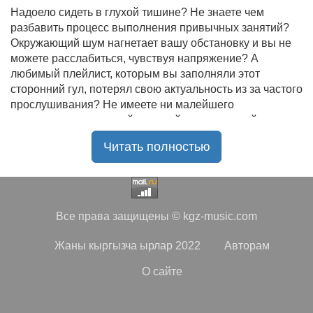
Надоело сидеть в глухой тишине? Не знаете чем
разбавить процесс выполнения привычных занятий?
Окружающий шум нагнетает вашу обстановку и вы не
можете расслабиться, чувствуя напряжение? А
любимый плейлист, которым вы заполняли этот
сторонний гул, потерял свою актуальность из за частого
прослушивания? Не имеете ни малейшего
представления, где найти новый качественный контент
на замену старому? В таком случае вы обратились по
Читать полностью
нужному адресу!
Музыкальный портал KGZ Music
с большой
радостью приветствует своих старых и новых
слушателей! Специально для вас мы заготовили
Все права защищены © kgz-music.com
чудесную подборку самых лучших песен всех времён
во всех жанровых стилистиках. Огромное количество
Жаны кыргызча ырлар 2022
Авторам
старых и новых треков, самые востребованные и
популярные композиции отечественных и зарубежных
О сайте
исполнителей на музыкальном портале KGZ Music!
Мы предоставляем вашему вниманию богатую
коллекцию качественной музыки в бесплатном доступе,