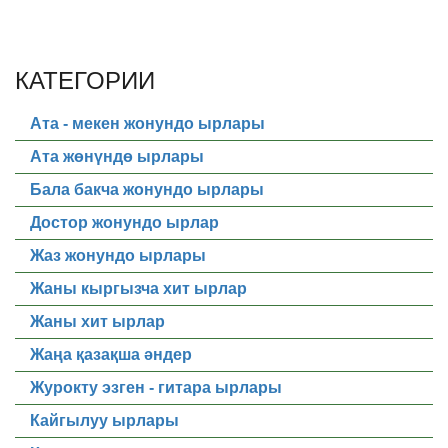
КАТЕГОРИИ
Ата - мекен жонундо ырлары
Ата жөнүндө ырлары
Бала бакча жонундо ырлары
Достор жонундо ырлар
Жаз жонундо ырлары
Жаны кыргызча хит ырлар
Жаны хит ырлар
Жаңа қазақша әндер
Журокту эзген - гитара ырлары
Кайгылуу ырлары