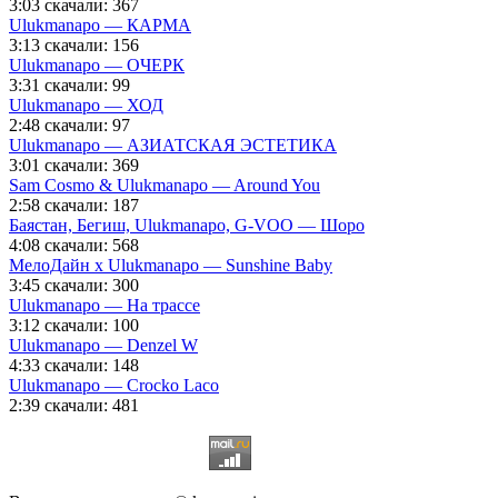
3:03
скачали: 367
Ulukmanapo — КАРМА
3:13
скачали: 156
Ulukmanapo — ОЧЕРК
3:31
скачали: 99
Ulukmanapo — ХОД
2:48
скачали: 97
Ulukmanapo — АЗИАТСКАЯ ЭСТЕТИКА
3:01
скачали: 369
Sam Cosmo & Ulukmanapo — Around You
2:58
скачали: 187
Баястан, Бегиш, Ulukmanapo, G-VOO — Шоро
4:08
скачали: 568
МелоДайн x Ulukmanapo — Sunshine Baby
3:45
скачали: 300
Ulukmanapo — На трассе
3:12
скачали: 100
Ulukmanapo — Denzel W
4:33
скачали: 148
Ulukmanapo — Crocko Laco
2:39
скачали: 481