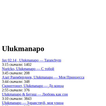
Ulukmanapo
Jax 02.14 , Ulukmanapo — Taranchym
3:15
скачали: 1402
Nuricko, Ulukmanapo — С тобой
3:45
скачали: 208
Азат Раимбердиев, Ulukmanapo — Моя Принцесса
3:44
скачали: 348
Скриптонит, Ulukmanapo — До конца
2:55
скачали: 376
Ulukmanapo & Бегиш — Любовь как сон
3:10
скачали: 3843
Ulukmanapo — Здравствуй, моя улица