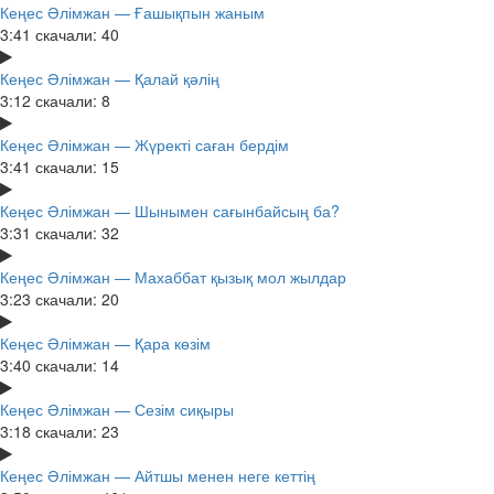
Кеңес Әлімжан — Ғашықпын жаным
3:41
скачали: 40
Кеңес Әлімжан — Қалай қәлің
3:12
скачали: 8
Кеңес Әлімжан — Жүректі саған бердім
3:41
скачали: 15
Кеңес Әлімжан — Шынымен сағынбайсың ба?
3:31
скачали: 32
Кеңес Әлімжан — Махаббат қызық мол жылдар
3:23
скачали: 20
Кеңес Әлімжан — Қара көзім
3:40
скачали: 14
Кеңес Әлімжан — Сезім сиқыры
3:18
скачали: 23
Кеңес Әлімжан — Айтшы менен неге кеттің