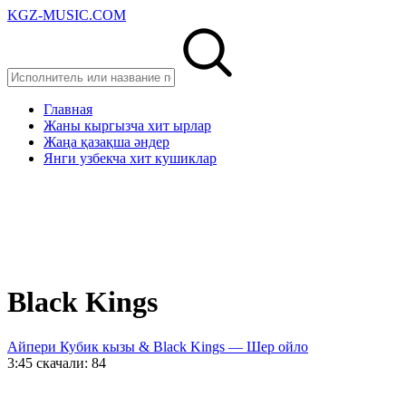
KGZ-MUSIC.COM
Главная
Жаны кыргызча хит ырлар
Жаңа қазақша әндер
Янги узбекча хит кушиклар
Black Kings
Айпери Кубик кызы & Black Kings — Шер ойло
3:45
скачали: 84