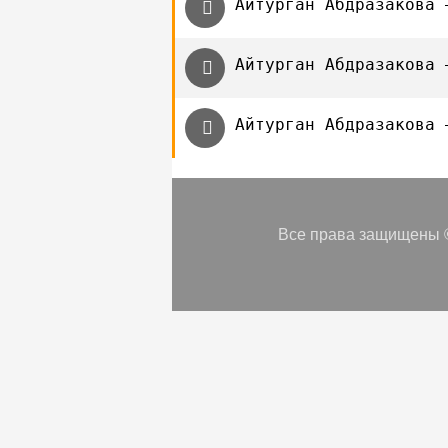
Айтурган Абдразакова 
Айтурган Абдразакова 
Айтурган Абдразакова 
Все права защищены ©