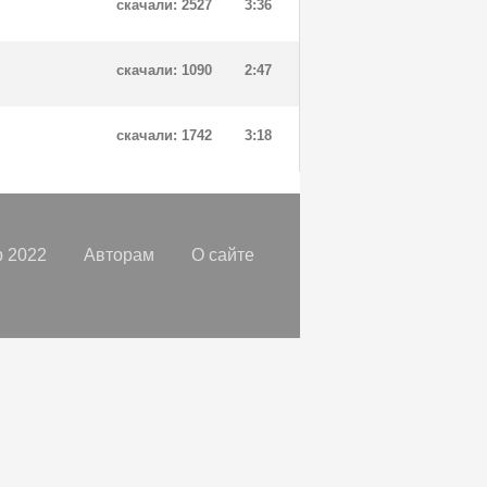
скачали: 2527
3:36
скачали: 1090
2:47
скачали: 1742
3:18
 2022
Авторам
О сайте