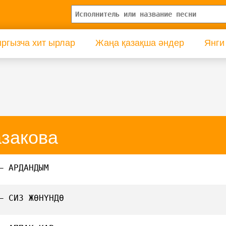
ргызча хит ырлар
Жаңа қазақша әндер
Янги
азакова
— АРДАНДЫМ
— СИЗ ЖӨНҮНДӨ