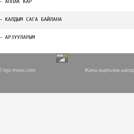
— АППАК КАР
— КАЛДЫМ САГА БАЙЛАНА
— АРЗУУЛАРЫМ
 kgz-music.com
Жаны кыргызча ырлар