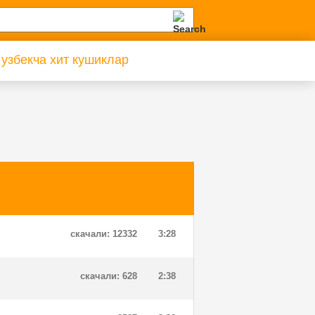
 узбекча хит кушиклар
скачали: 12332
3:28
скачали: 628
2:38