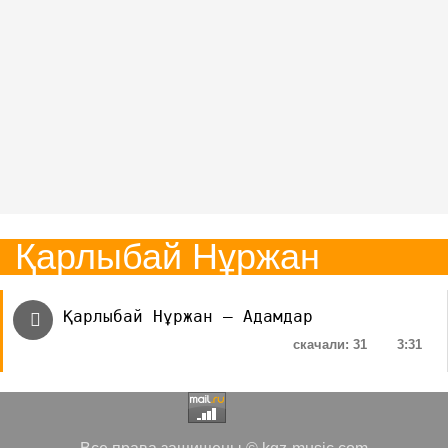
Қарлыбай Нұржан
Қарлыбай Нұржан — Адамдар
скачали: 31
3:31