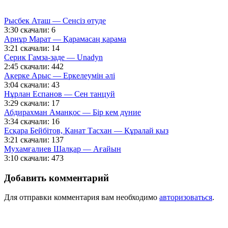
Рысбек Аташ — Сенсіз өтуде
3:30
скачали: 6
Арнұр Марат — Қарамасаң қарама
3:21
скачали: 14
Серик Гамза-заде — Unadyn
2:45
скачали: 442
Ақерке Арыс — Еркелеумін әлі
3:04
скачали: 43
Нұрлан Еспанов — Сен танцуй
3:29
скачали: 17
Абдирахман Аманқос — Бір кем дүние
3:34
скачали: 16
Есқара Бейбітов, Қанат Тасхан — Құралай қыз
3:21
скачали: 137
Мухамғалиев Шалқар — Ағайын
3:10
скачали: 473
Добавить комментарий
Для отправки комментария вам необходимо
авторизоваться
.