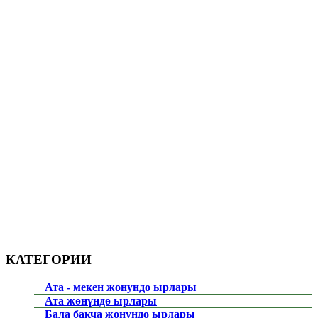
КАТЕГОРИИ
Ата - мекен жонундо ырлары
Ата жөнүндө ырлары
Бала бакча жонундо ырлары