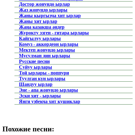
Достор жонундо ырлар
Жаз жонундо ырлары
Жаны кыргызча хит ырлар
Жаны хит ырлар
Жаңа қазақша әндер
Журокту эзген - гитара ырлары
Кайгылуу ырлары
Комуз - аккордеон ырлары
Мектеп жонундо ырлары
Мусулман дин ырлары
Русские песни
Суйуу ырлары
Той ырлары - поппури
Туулган күн ырлары
Шандуу ырлар
Эне - апа жонундо ырлары
Эски хит - ырлары
Янги узбекча хит кушиклар
Похожие песни: