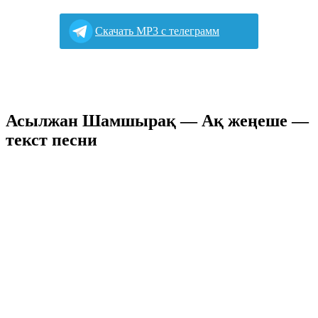
Cкачать MP3 с телеграмм
Асылжан Шамшырақ — Ақ жеңеше —
текст песни