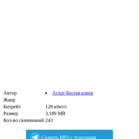
Автор
Асхат Бисенғалиев
Жанр
Битрейт
128 кбит/с
Размер
3,189 MB
Кол-во скачиваний
243
Cкачать MP3 с телеграмм