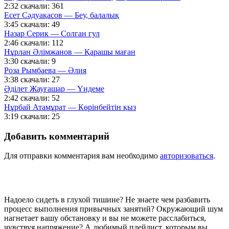
2:32
скачали: 361
Есет Сәдуақасов — Беу, балалық
3:45
скачали: 49
Назар Серик — Солган гул
2:46
скачали: 112
Нұрлан Әлімжанов — Қарашы маған
3:30
скачали: 9
Роза Рымбаева — Әлия
3:38
скачали: 27
Әділет Жауғашар — Үндеме
2:42
скачали: 52
Нұрбай Атамұрат — Көрінбейтін қыз
3:19
скачали: 25
Добавить комментарий
Для отправки комментария вам необходимо
авторизоваться
.
Надоело сидеть в глухой тишине? Не знаете чем разбавить
процесс выполнения привычных занятий? Окружающий шум
нагнетает вашу обстановку и вы не можете расслабиться,
чувствуя напряжение? А любимый плейлист, которым вы