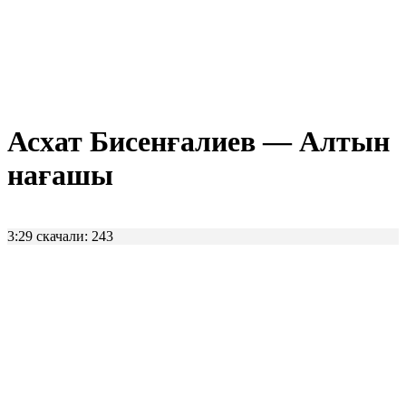
Асхат Бисенғалиев — Алтын
нағашы
3:29
скачали: 243