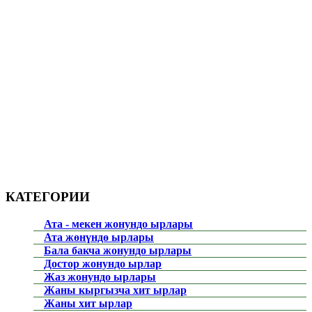
КАТЕГОРИИ
Ата - мекен жонундо ырлары
Ата жөнүндө ырлары
Бала бакча жонундо ырлары
Достор жонундо ырлар
Жаз жонундо ырлары
Жаны кыргызча хит ырлар
Жаны хит ырлар