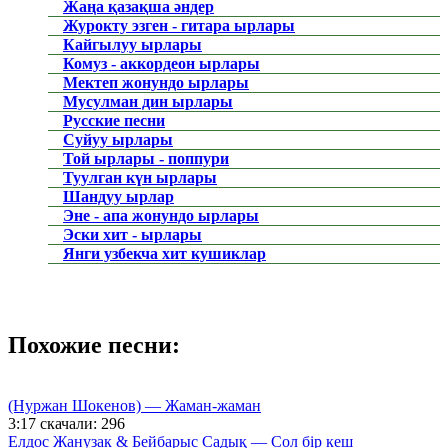
Жаңа қазақша әндер
Журокту эзген - гитара ырлары
Кайгылуу ырлары
Комуз - аккордеон ырлары
Мектеп жонундо ырлары
Мусулман дин ырлары
Русские песни
Суйуу ырлары
Той ырлары - поппури
Туулган күн ырлары
Шандуу ырлар
Эне - апа жонундо ырлары
Эски хит - ырлары
Янги узбекча хит кушиклар
Похожие песни:
(Нуржан Шокенов) — Жаман-жаман
3:17
скачали: 296
Елдос Жанузак & Бейбарыс Садық — Сол бір кеш