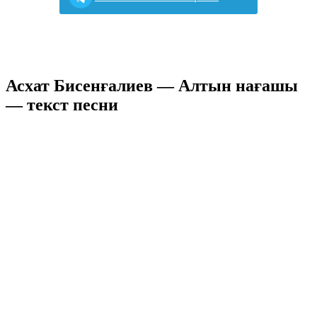
Асхат Бисенғалиев — Алтын нағашы
— текст песни