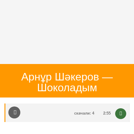
Арнұр Шәкеров —
Шоколадым
скачали: 4
2:55