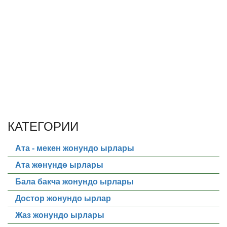
КАТЕГОРИИ
Ата - мекен жонундо ырлары
Ата жөнүндө ырлары
Бала бакча жонундо ырлары
Достор жонундо ырлар
Жаз жонундо ырлары