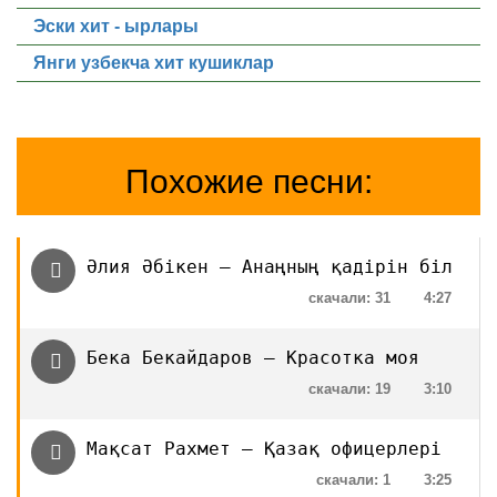
Эски хит - ырлары
Янги узбекча хит кушиклар
Похожие песни:
Әлия Әбікен — Анаңның қадірін біл
скачали: 31
4:27
Бека Бекайдаров — Красотка моя
скачали: 19
3:10
Мақсат Рахмет — Қазақ офицерлері
скачали: 1
3:25