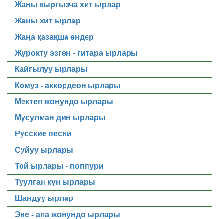
Жаны кыргызча хит ырлар
Жаны хит ырлар
Жаңа қазақша әндер
Журокту эзген - гитара ырлары
Кайгылуу ырлары
Комуз - аккордеон ырлары
Мектеп жонундо ырлары
Мусулман дин ырлары
Русские песни
Суйуу ырлары
Той ырлары - поппури
Туулган күн ырлары
Шандуу ырлар
Эне - апа жонундо ырлары