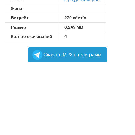
Жанр
Битрейт
270 кбит/с
Размер
6,245 MB
Кол-во скачиваний
4
Cкачать MP3 с телеграмм