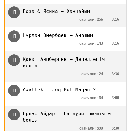
Роза & Ясина — Ханшайым
скачали: 256
3:16
Нұрлан Өнербаев — Анашым
скачали: 143
3:16
Қанат Аяпберген — Дәлелдегім
келеді
скачали: 24
3:36
Axallek — Joq Bol Magan 2
скачали: 64
3:00
Ернар Айдар — Ең дұрыс шешімім
болшы!
скачали: 590
3:30