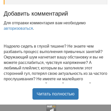
Добавить комментарий
Для отправки комментария вам необходимо
авторизоваться
.
Надоело сидеть в глухой тишине? Не знаете чем
разбавить процесс выполнения привычных занятий?
Окружающий шум нагнетает вашу обстановку и вы не
можете расслабиться, чувствуя напряжение? А
любимый плейлист, которым вы заполняли этот
сторонний гул, потерял свою актуальность из за частого
прослушивания? Не имеете ни малейшего
представления, где найти новый качественный контент
на замену старому? В таком случае вы обратились по
Читать полностью
нужному адресу!
Музыкальный портал KGZ Music
с большой
радостью приветствует своих старых и новых