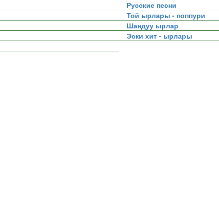
Русские песни
Той ырлары - поппури
Шандуу ырлар
Эски хит - ырлары