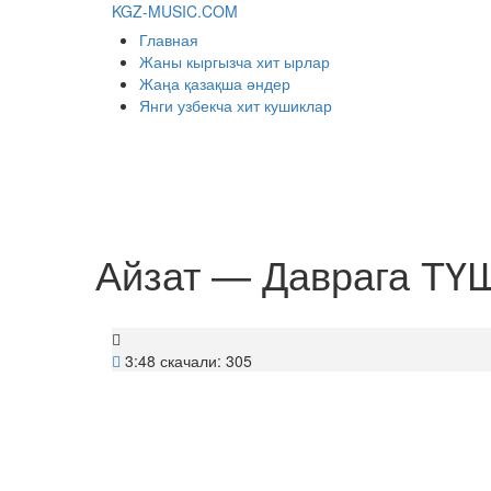
KGZ-MUSIC.COM
Главная
Жаны кыргызча хит ырлар
Жаңа қазақша әндер
Янги узбекча хит кушиклар
Айзат — Даврага ТҮ
3:48
скачали: 305