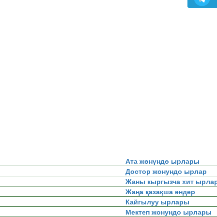
Ата жөнүндө ырлары
Достор жонундо ырлар
Жаны кыргызча хит ырла
Жаңа қазақша әндер
Кайгылуу ырлары
Мектеп жонундо ырлары