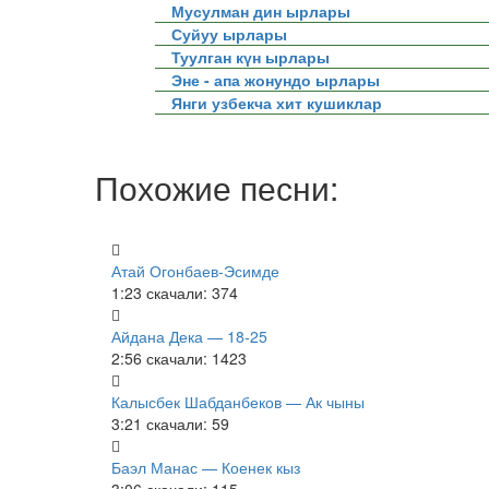
Мусулман дин ырлары
Суйуу ырлары
Туулган күн ырлары
Эне - апа жонундо ырлары
Янги узбекча хит кушиклар
Похожие песни:
Атай Огонбаев-Эсимде
1:23
скачали: 374
Айдана Дека — 18-25
2:56
скачали: 1423
Калысбек Шабданбеков — Ак чыны
3:21
скачали: 59
Баэл Манас — Коенек кыз