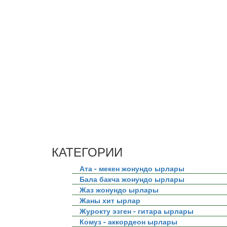
КАТЕГОРИИ
Ата - мекен жонундо ырлары
Бала бакча жонундо ырлары
Жаз жонундо ырлары
Жаны хит ырлар
Журокту эзген - гитара ырлары
Комуз - аккордеон ырлары