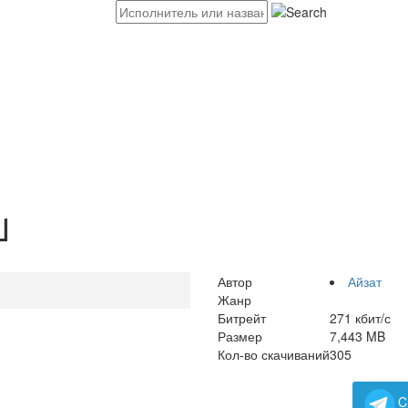
Ш
Автор
Айзат
Жанр
Битрейт
271 кбит/с
Размер
7,443 MB
Кол-во скачиваний
305
C