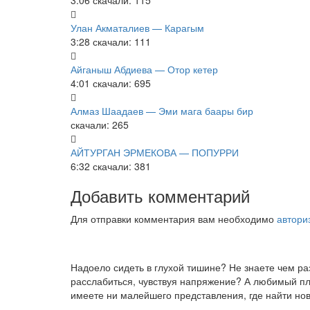
3:06
скачали: 115
Улан Акматалиев — Карагым
3:28
скачали: 111
Айганыш Абдиева — Отор кетер
4:01
скачали: 695
Алмаз Шаадаев — Эми мага баары бир
скачали: 265
АЙТУРГАН ЭРМЕКОВА — ПОПУРРИ
6:32
скачали: 381
Добавить комментарий
Для отправки комментария вам необходимо
автори
Надоело сидеть в глухой тишине? Не знаете чем р
расслабиться, чувствуя напряжение? А любимый пле
имеете ни малейшего представления, где найти нов