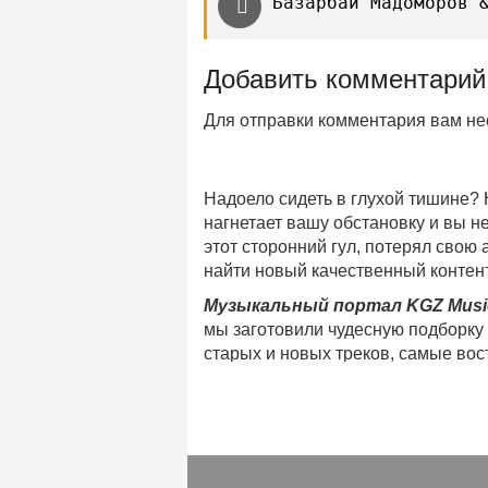
Базарбай Мадоморов 
Добавить комментарий
Для отправки комментария вам н
Надоело сидеть в глухой тишине?
нагнетает вашу обстановку и вы 
этот сторонний гул, потерял свою
найти новый качественный контент
Музыкальный портал KGZ Musi
мы заготовили чудесную подборку
старых и новых треков, самые во
музыкальном портале KGZ Music!
Мы предоставляем вашему внимани
безлимитного онлайн прослушива
популярные треки
любимых испол
Регулярные обновления, постоянны