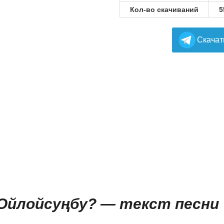
Кол-во скачиваний
5
Cкачат
 Ойлойсуңбу? — текст песни