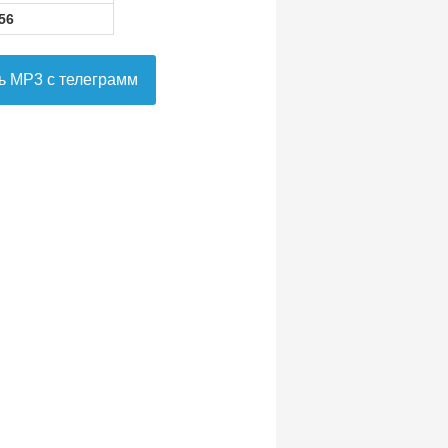
56
ь MP3 с телеграмм