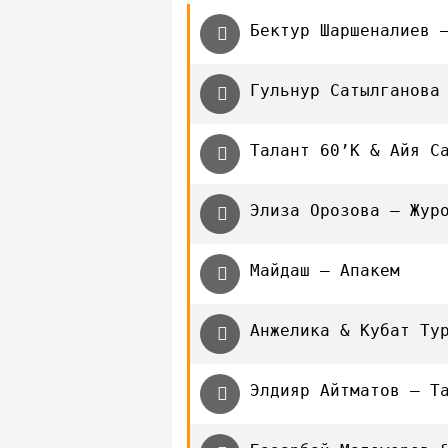
Бектур Шаршеналиев 
Гульнур Сатылганова
Талант 60’K & Айя С
Элиза Орозова — Жур
Майдаш — Апакем
Анжелика & Кубат Ту
Элдияр Айтматов — Т