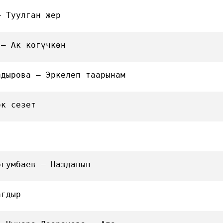
— Туулган жер
 — Ак когүчкөн
адырова — Эркелеп таарынам
ок сезет
ргумбаев — Назданып
агдыр