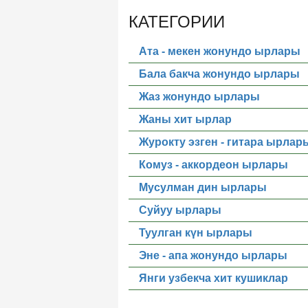
КАТЕГОРИИ
Ата - мекен жонундо ырлары
Бала бакча жонундо ырлары
Жаз жонундо ырлары
Жаны хит ырлар
Журокту эзген - гитара ырлар
Комуз - аккордеон ырлары
Мусулман дин ырлары
Суйуу ырлары
Туулган күн ырлары
Эне - апа жонундо ырлары
Янги узбекча хит кушиклар