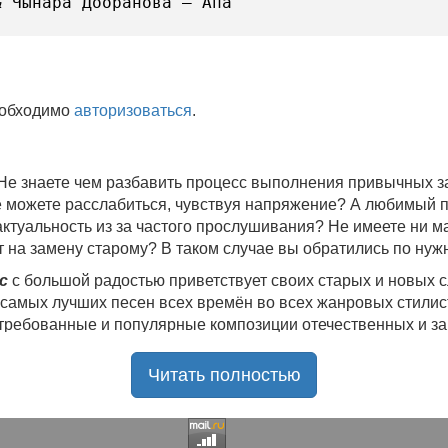
& Чынара Дооранова — Апа
еобходимо
авторизоваться
.
 Не знаете чем разбавить процесс выполнения привычных
не можете расслабиться, чувствуя напряжение? А любимый 
 актуальность из за частого прослушивания? Не имеете ни 
 на замену старому? В таком случае вы обратились по нуж
c
с большой радостью приветствует своих старых и новых 
 самых лучших песен всех времён во всех жанровых стилис
стребованные и популярные композиции отечественных и з
ю богатую коллекцию качественной музыки в бесплатном 
Читать полностью
ния.
Самые свежие альбомы
и новые релизы этого года, 
нителей, и актуальные, всеми известные композиции стар
е новинки, большой музыкальный ассортимент на любой вку