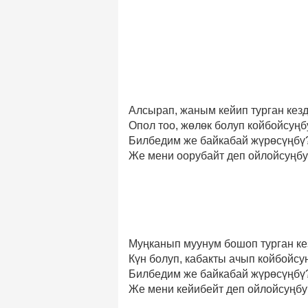
Алсырап, жаным кейип турган кезд
Опол тоо, жөлөк болуп койбойсуңб
Билбедим же байкабай жүрөсүңбү
Же мени оорубайт деп ойлойсуңб
Муңканып муунум бошоп турган ке
Күн болуп, кабакты ачып койбойсу
Билбедим же байкабай жүрөсүңбү
Же мени кейибейт деп ойлойсуңбу