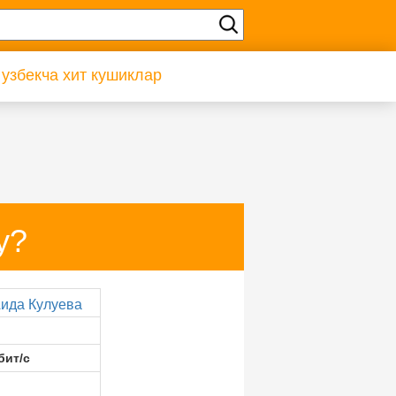
 узбекча хит кушиклар
у?
ида Кулуева
бит/с