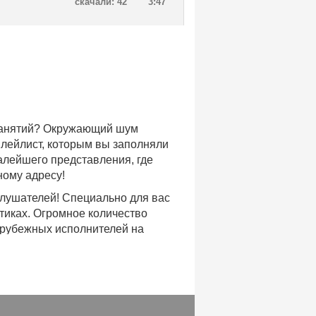
скачали: 42
3:47
 занятий? Окружающий шум
плейлист, которым вы заполняли
малейшего представления, где
ному адресу!
слушателей! Специально для вас
тиках. Огромное количество
арубежных исполнителей на
доступе, с возможностью
хиты уходящих и нынешних годов,
ых времен.
с, и все это только на