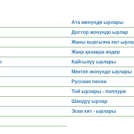
Ата жөнүндө ырлары
Достор жонундо ырлар
Жаны кыргызча хит ырла
Жаңа қазақша әндер
ы
Кайгылуу ырлары
Мектеп жонундо ырлары
Русские песни
Той ырлары - поппури
Шандуу ырлар
Эски хит - ырлары