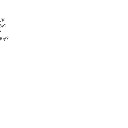
де,
бу?
?
ңбу?