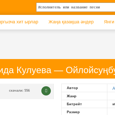
ргызча хит ырлар
Жаңа қазақша әндер
Янги
ида Кулуева — Ойлойсуңб
Автор
А
скачали: 556
Жанр
Битрейт
к
Размер