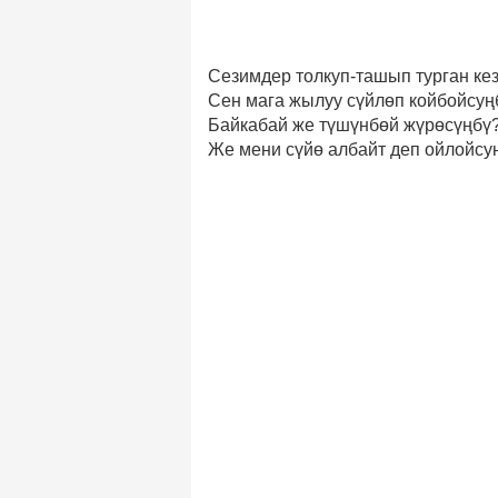
Сезимдер толкуп-ташып турган кез
Сен мага жылуу сүйлөп койбойсуң
Байкабай же түшүнбөй жүрөсүңбү
Же мени сүйө албайт деп ойлойсу