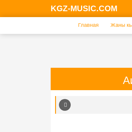
KGZ-MUSIC.COM
Главная
Жаны кы
А