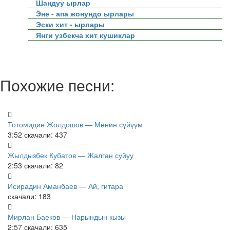
Шандуу ырлар
Эне - апа жонундо ырлары
Эски хит - ырлары
Янги узбекча хит кушиклар
Похожие песни:
Тотомидин Жолдошов — Менин сүйүүм
3:52
скачали: 437
Жылдызбек Кубатов — Жалган суйуу
2:53
скачали: 82
Исирадин Аманбаев — Ай, гитара
скачали: 183
Мирлан Баеков — Нарындын кызы
2:57
скачали: 635