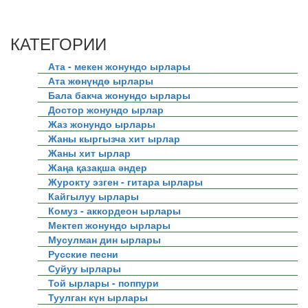
КАТЕГОРИИ
Ата - мекен жонундо ырлары
Ата жөнүндө ырлары
Бала бакча жонундо ырлары
Достор жонундо ырлар
Жаз жонундо ырлары
Жаны кыргызча хит ырлар
Жаны хит ырлар
Жаңа қазақша әндер
Журокту эзген - гитара ырлары
Кайгылуу ырлары
Комуз - аккордеон ырлары
Мектеп жонундо ырлары
Мусулман дин ырлары
Русские песни
Суйуу ырлары
Той ырлары - поппури
Туулган күн ырлары