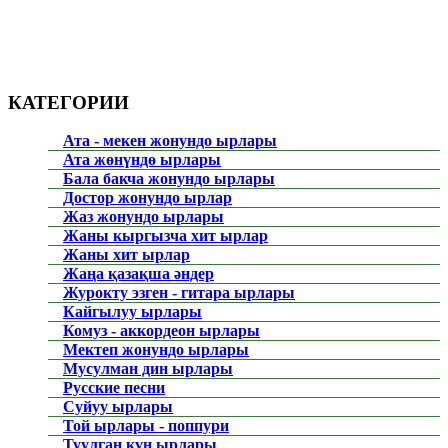
КАТЕГОРИИ
Ата - мекен жонундо ырлары
Ата жөнүндө ырлары
Бала бакча жонундо ырлары
Достор жонундо ырлар
Жаз жонундо ырлары
Жаны кыргызча хит ырлар
Жаны хит ырлар
Жаңа қазақша әндер
Журокту эзген - гитара ырлары
Кайгылуу ырлары
Комуз - аккордеон ырлары
Мектеп жонундо ырлары
Мусулман дин ырлары
Русские песни
Суйуу ырлары
Той ырлары - поппури
Туулган күн ырлары