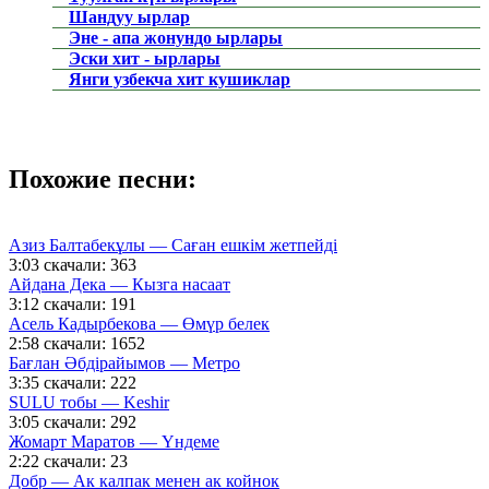
Шандуу ырлар
Эне - апа жонундо ырлары
Эски хит - ырлары
Янги узбекча хит кушиклар
Похожие песни:
Азиз Балтабекұлы — Саған ешкім жетпейді
3:03
скачали: 363
Айдана Дека — Кызга насаат
3:12
скачали: 191
Асель Кадырбекова — Өмүр белек
2:58
скачали: 1652
Бағлан Әбдірайымов — Метро
3:35
скачали: 222
SULU тобы — Keshir
3:05
скачали: 292
Жомарт Маратов — Үндеме
2:22
скачали: 23
Добр — Ак калпак менен ак койнок