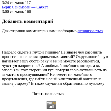
3:24
скачали: 117
Берік Сансызбай — Саяхат
3:00
скачали: 160
Добавить комментарий
Для отправки комментария вам необходимо
авторизоваться
.
Надоело сидеть в глухой тишине? Не знаете чем разбавить
процесс выполнения привычных занятий? Окружающий шум
нагнетает вашу обстановку и вы не можете расслабиться,
чувствуя напряжение? А любимый плейлист, которым вы
заполняли этот сторонний гул, потерял свою актуальность из
за частого прослушивания? Не имеете ни малейшего
представления, где найти новый качественный контент на
замену старому? В таком случае вы обратились по нужному
адресу!
Читать полностью
Музыкальный портал KGZ Music
с большой радостью
приветствует своих старых и новых слушателей! Специально
для вас мы заготовили чудесную подборку самых лучших
песен всех времён во всех жанровых стилистиках. Огромное