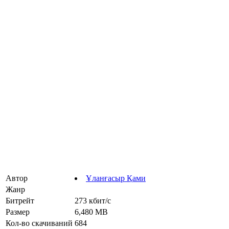
Автор
Ұланғасыр Қами
Жанр
Битрейт
273 кбит/с
Размер
6,480 MB
Кол-во скачиваний
684